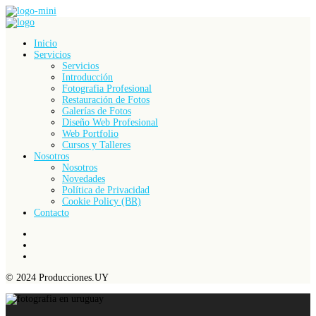
Inicio
Servicios
Servicios
Introducción
Fotografia Profesional
Restauración de Fotos
Galerías de Fotos
Diseño Web Profesional
Web Portfolio
Cursos y Talleres
Nosotros
Nosotros
Novedades
Política de Privacidad
Cookie Policy (BR)
Contacto
© 2024 Producciones.UY